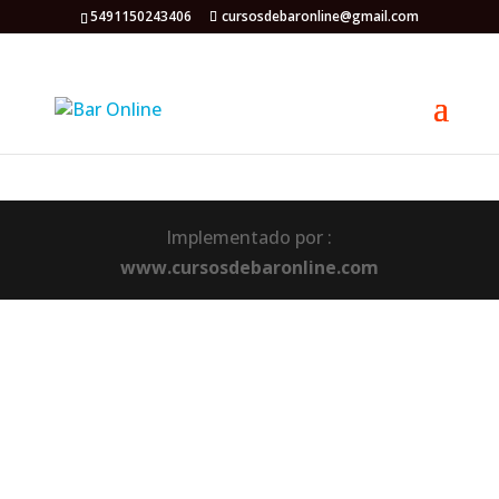
5491150243406
cursosdebaronline@gmail.com
Implementado por :
www.cursosdebaronline.com