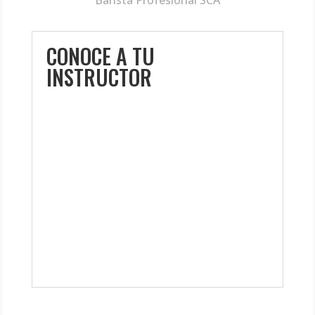
Barista Profesional SCA
CONOCE A TU
INSTRUCTOR
Jaime Choque, Docente area de
barismo en la escuela Shakers &
Drinks, escuela especializada en
Capacitacion de bebidas, Jaime es
barista profesional SCA, catador de
café,tiene experiencia con café de
especialidad desde 2017, Tambien es
barista y entrenador en “Typica Café –
Tostaduria”.