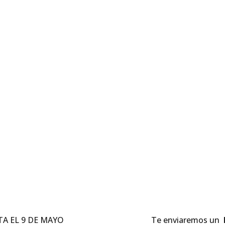
n oportunidad de aprender más sobre el
A EL 9 DE MAYO
Te enviaremos un