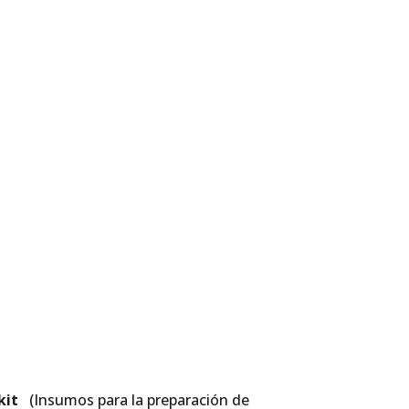
 maravilloso mundo del gin,
kit
(Insumos para la preparación de