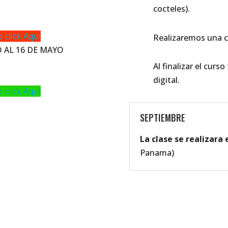
cocteles).
 click Aquí
Realizaremos una c
O AL 16 DE MAYO
Al finalizar el curs
digital.
 click Aquí
SEPTIEMBRE
La clase se realizara 
Panama)