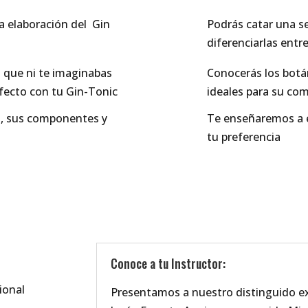
a elaboración del Gin
Podrás catar una s
diferenciarlas e
ntre
 que ni te imaginabas
Conocerás los botán
fecto con tu Gin-Tonic
ideales para su com
in, sus componentes y
Te enseñaremos a el
tu preferencia
Conoce a tu Instructor:
ional
Presentamos a nuestro distinguido ex