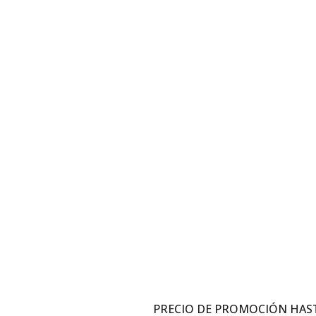
¡Aprovecha ahora! esta gra
lleno de sabores nuevos
PRECIO DE PROMOCIÓN HAST