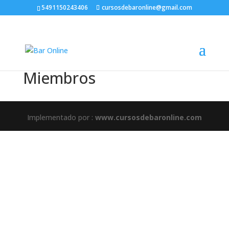
5491150243406
cursosdebaronline@gmail.com
Miembros
Implementado por :
www.cursosdebaronline.com