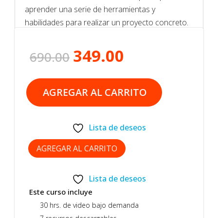
aprender una serie de herramientas y
habilidades para realizar un proyecto concreto.
Cada paso del proyecto combina vídeos y textos
junto a materiales didácticos complementarios.
349.00
El
El
690.00
precio
precio
original
actual
¿Cuando empieza el Curso?
AGREGAR AL CARRITO
era:
es:
690.00.
349.00.
¿Cómo funciona este curso?
Lista de deseos
AGREGAR AL CARRITO
Lista de deseos
Este curso incluye
30 hrs. de video bajo demanda