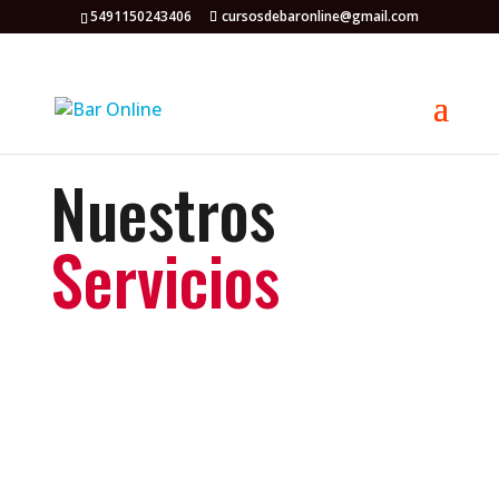
5491150243406
cursosdebaronline@gmail.com
Nuestros
Servicios