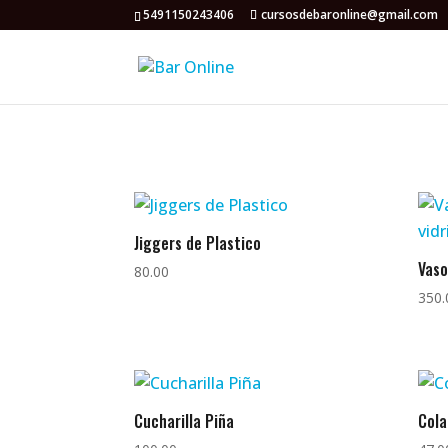
5491150243406
cursosdebaronline@gmail.com
Jiggers de Plastico
Vaso
80.00
350.
Cucharilla Piña
Cola