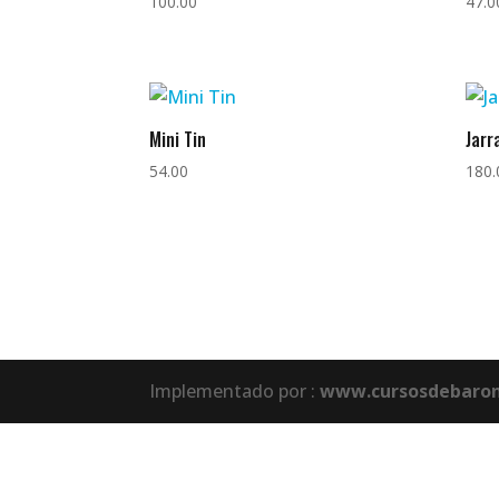
100.00
47.0
Mini Tin
Jarr
54.00
180.
Implementado por :
www.cursosdebaron