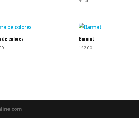
0
90.00
a de colores
Barmat
00
162.00
line.com