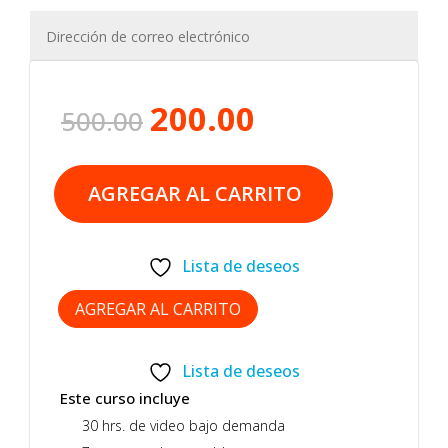
200.00
El
El
500.00
precio
precio
original
actual
AGREGAR AL CARRITO
era:
es:
500.00.
200.00.
=
ENVIAR
10 + 13
Lista de deseos
AGREGAR AL CARRITO
Lista de deseos
Este curso incluye
30 hrs. de video bajo demanda