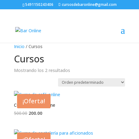
5491150243406
cursosdebaronline@gmail.com
Inicio
/ Cursos
Cursos
Mostrando los 2 resultados
¡Oferta!
Curso de café online
El
El
500.00
200.00
precio
precio
original
actual
era:
es: