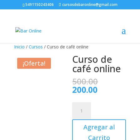
5491150243406
cursosdebaronline@gmail.com
Inicio
/
Cursos
/ Curso de café online
Curso de
¡Oferta!
café online
El
500.00
precio
El
200.00
original
precio
era:
actual
Curso
500.00.
es:
de
200.00.
café
Agregar al
online
cantidad
Carrito