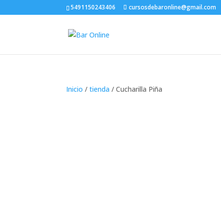
5491150243406
cursosdebaronline@gmail.com
Inicio
/
tienda
/ Cucharilla Piña