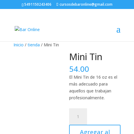
5491150243406
cursosdebaronline@gmail.com
Inicio
/
tienda
/ Mini Tin
Mini Tin
54.00
El Mini Tin de 16 oz es el
más adecuado para
aquellos que trabajan
profesionalmente.
Mini
Tin
cantidad
Agregar al